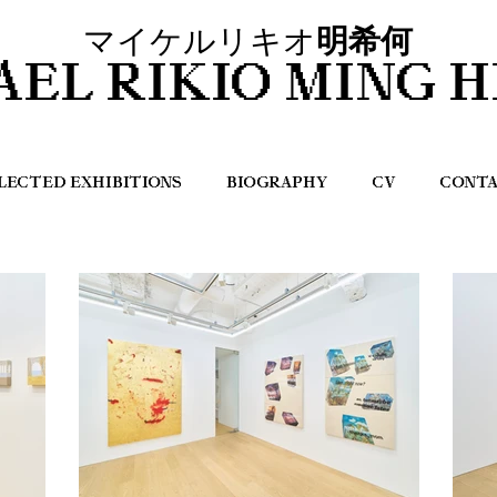
マイケルリキオ
明希何
AEL RIKIO MING H
LECTED EXHIBITIONS
BIOGRAPHY
CV
CONT